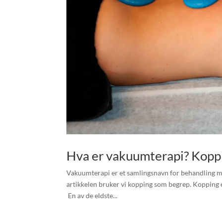
Hva er vakuumterapi? Kopp
Vakuumterapi er et samlingsnavn for behandling m
artikkelen bruker vi kopping som begrep. Kopping 
En av de eldste...