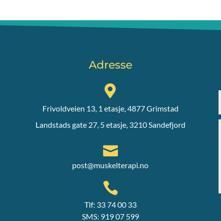
Adresse

Frivoldveien 13, 1 etasje, 4877 Grimstad
Landstads gate 27, 5 etasje, 3210 Sandefjord

post@muskelterapi.no

Tlf: 33 74 00 33
SMS: 919 07 599