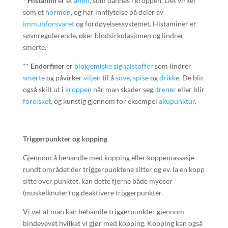
* Histamin
er et
amin
, som dannes i kroppen. Det virker
som et
hormon
, og har innflytelse på deler av
immunforsvaret
og fordøyelsessystemet. Histaminer er
søvnregulerende, øker blodsirkulasjonen og lindrer
smerte.
**
Endorfiner
er
biokjemiske
signalstoffer
som lindrer
smerte
og påvirker
viljen
til å
sove
,
spise
og
drikke
. De blir
også skilt ut i
kroppen
når man skader seg,
trener
eller blir
forelsket
, og kunstig gjennom for eksempel
akupunktur
.
Triggerpunkter og kopping
Gjennom å behandle med kopping eller koppemassasje
rundt området der triggerpunktene sitter og ev. la en kopp
sitte over punktet, kan dette fjerne både myoser
(muskelknuter) og deaktivere triggerpunkter.
Vi vet at man kan behandle triggerpunkter gjennom
bindevevet hvilket vi gjør med kopping. Kopping kan også