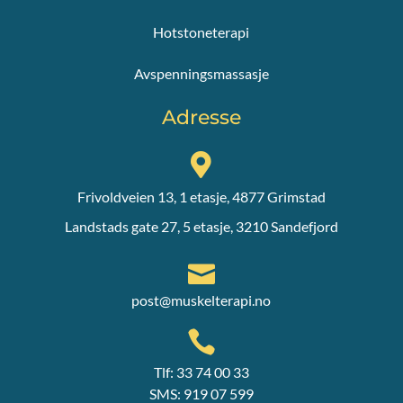
Hotstoneterapi
Avspenningsmassasje
Adresse

Frivoldveien 13, 1 etasje, 4877 Grimstad
Landstads gate 27, 5 etasje, 3210 Sandefjord

post@muskelterapi.no

Tlf: 33 74 00 33
SMS: 919 07 599