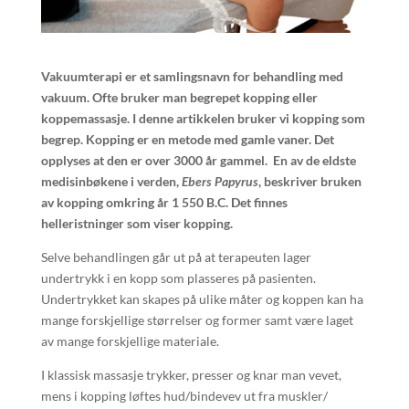
Vakuumterapi er et samlingsnavn for behandling med
vakuum. Ofte bruker man begrepet kopping eller
koppemassasje. I denne artikkelen bruker vi kopping som
begrep. Kopping er en metode med gamle v
aner
. Det
opplyses at den er over 3000 år gammel.
En av de eldste
medisinbøkene i verden,
Ebers Papyrus
, beskriver bruken
av kopping omkring år 1 550 B.C.
Det finnes
helleristninger som viser kopping.
Selve behandlingen går ut på at terapeuten lager
undertrykk i en kopp som plasseres på pasienten.
Undertrykket kan skapes på ulike måter og koppen kan ha
mange forskjellige størrelser og former samt være laget
av mange forskjellige materiale.
I klassisk massasje trykker, presser og knar man vevet,
mens i kopping løftes hud/bindevev ut fra muskler/