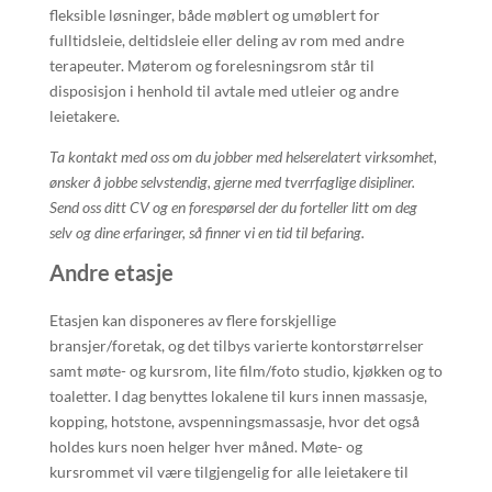
fleksible løsninger, både møblert og umøblert for
fulltidsleie, deltidsleie eller deling av rom med andre
terapeuter. Møterom og forelesningsrom står til
disposisjon i henhold til avtale med utleier og andre
leietakere.
Ta kontakt med oss om du jobber med helserelatert virksomhet,
ønsker å jobbe selvstendig, gjerne med tverrfaglige disipliner.
Send oss ditt CV og en forespørsel der du forteller litt om deg
selv og dine erfaringer, så finner vi en tid til befaring.
Andre etasje
Etasjen kan disponeres av flere forskjellige
bransjer/foretak, og det tilbys varierte kontorstørrelser
samt møte- og kursrom, lite film/foto studio, kjøkken og to
toaletter. I dag benyttes lokalene til kurs innen massasje,
kopping, hotstone, avspenningsmassasje, hvor det også
holdes kurs noen helger hver måned. Møte- og
kursrommet vil være tilgjengelig for alle leietakere til