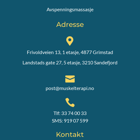
Avspenningsmassasje
Adresse

Frivoldveien 13, 1 etasje, 4877 Grimstad
Landstads gate 27, 5 etasje, 3210 Sandefjord

post@muskelterapi.no

Tlf: 33 74 00 33
SMS: 919 07 599
Kontakt