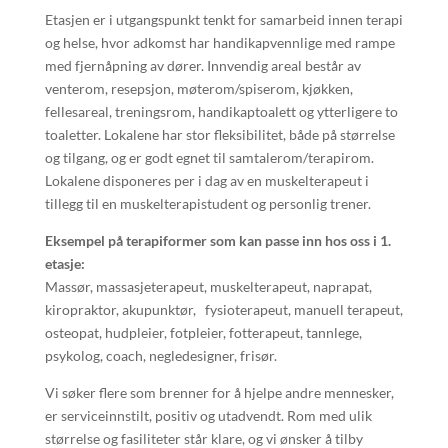
Etasjen er i utgangspunkt tenkt for samarbeid innen terapi
og helse, hvor adkomst har handikapvennlige med rampe
med fjernåpning av dører. Innvendig areal består av
venterom, resepsjon, møterom/spiserom, kjøkken,
fellesareal, treningsrom, handikaptoalett og ytterligere to
toaletter. Lokalene har stor fleksibilitet, både på størrelse
og tilgang, og er godt egnet til samtalerom/terapirom.
Lokalene disponeres per i dag av en muskelterapeut i
tillegg til en muskelterapistudent og personlig trener.
Eksempel på terapiformer som kan passe inn hos oss i 1.
etasje:
Massør, massasjeterapeut, muskelterapeut, naprapat,
kiropraktor, akupunktør, fysioterapeut, manuell terapeut,
osteopat, hudpleier, fotpleier, fotterapeut, tannlege,
psykolog, coach, negledesigner, frisør.
Vi søker flere som brenner for å hjelpe andre mennesker,
er serviceinnstilt, positiv og utadvendt. Rom med ulik
størrelse og fasiliteter står klare, og vi ønsker å tilby