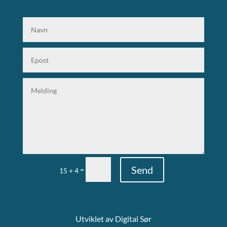
Send
=
15 + 4
Utviklet av
Digital Sør